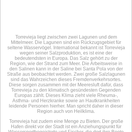
Torrevieja liegt zwischen zwei Lagunen und dem
Mittelmeer. Die Lagunen sind ein Rückzugsgebiet für
seltene Wasservögel. International bekannt ist Torrevieja
wegen seiner Salzproduktion, es ist eine der
bedeutendsten in Europa. Das Salz gehört zu der
Region, wie der Strand zum Meer. Die Arbeitsweise in
den Salinen kann in der Saline bei Santa Pola von der
Straße aus beobachtet werden. Zwei große Salzlagunen
sind das Wahrzeichen dieses Fremdenverkehrsortes.
Diese sorgen zusammen mit der Meeresluft dafür, dass
Torrevieja zu den klimatisch gesündesten Gegenden
Europas zählt. Dieses Klima zieht viele Rheuma-,
Asthma- und Herzkranke sowie an Hautkrankheiten
leidende Personen hierher. Man spricht daher in dieser
Region auch von Heilklima.
Torrevieja hat zudem eine Menge zu Bieten. Der große
Hafen direkt vor der Stadt ist ein Anziehungspunkt für
Wassersportbegeisterte und Fischer, die dort ihre Boote