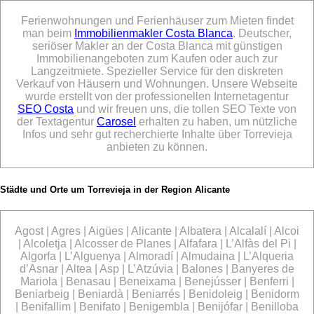
Ferienwohnungen und Ferienhäuser zum Mieten findet
man beim
Immobilienmakler Costa Blanca
. Deutscher,
seriöser Makler an der Costa Blanca mit günstigen
Immobilienangeboten zum Kaufen oder auch zur
Langzeitmiete. Spezieller Service für den diskreten
Verkauf von Häusern und Wohnungen. Unsere Webseite
wurde erstellt von der professionellen Internetagentur
SEO Costa
und wir freuen uns, die tollen SEO Texte von
der Textagentur
Carosel
erhalten zu haben, um nützliche
Infos und sehr gut recherchierte Inhalte über Torrevieja
anbieten zu können.
Städte und Orte um Torrevieja in der Region Alicante
Agost | Agres | Aigües | Alicante | Albatera | Alcalalí | Alcoi
| Alcoletja | Alcosser de Planes | Alfafara | L’Alfàs del Pi |
Algorfa | L’Alguenya | Almoradí | Almudaina | L’Alqueria
d’Asnar | Altea | Asp | L’Atzúvia | Balones | Banyeres de
Mariola | Benasau | Beneixama | Benejússer | Benferri |
Beniarbeig | Beniardà | Beniarrés | Benidoleig | Benidorm
| Benifallim | Benifato | Benigembla | Benijófar | Benilloba