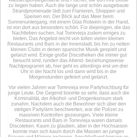
zu liegen haben. Auch die lange und schön ausgebaute
Strandpromenade lädt zum Flanieren, Shoppen und
Speisen ein. Der Blick auf das Meer beim
Sonnenuntergang, mit einem Glas Rotwein in der Hand,
ist von dort aus besonders schön. Für diejenigen, die das
Nachtleben suchen, hat Torrevieja zudem einiges zu
bieten. Das Angebot reicht von tollen vielen kleinen
Restaurants und Bars in der Innenstadt, bis hin zu netten
kleinen Clubs in denen spanische Musik gespielt und
getanzt wird. Einige große Discotheken die immer gut
besucht sind, runden das Abend- beziehungsweise
Nachtprogramm ab, hier geht es allerdings erst um drei
Uhr in der Nacht los und dann wird bis in die
Morgenstunden gefeiert und getanzt.
Vor vielen Jahren war Torrevieja eine Partyhochburg für
junge Leute. Die Gegend boomte so sehr, dass auch die
Kriminalität, der Alkohol- und Drogenkonsum stark
zunahm. Nachdem auch die Bewohner sich über den
stetigen Partylärm beschwerten, war die Polizei zu
massiven Kontrollen gezwungen. Viele kleine
Restaurants und Bars in Torrevieja waren damals
Discoteken. Kaum zu glauben, aber in der Hochsaison
konnte man sich kaum durch die Massen an jungen
Frauen und Männer zwängen. Anschließend begann es