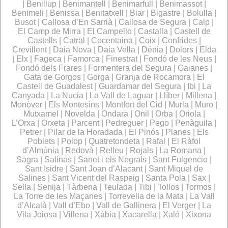
| Benillup | Benimantell | Benimarfull | Benimassot |
Benimeli | Benissa | Benitatxell | Biar | Bigastre | Bolulla |
Busot | Callosa d’En Sarrià | Callosa de Segura | Calp |
El Camp de Mirra | El Campello | Castalla | Castell de
Castells | Catral | Cocentaina | Coix | Confrides |
Crevillent | Daia Nova | Daia Vella | Dénia | Dolors | Elda
| Elx | Fageca | Famorca | Finestrat | Fondó de les Neus |
Fondó dels Frares | Formentera del Segura | Gaianes |
Gata de Gorgos | Gorga | Granja de Rocamora | El
Castell de Guadalest | Guardamar del Segura | Ibi | La
Canyada | La Nucia | La Vall de Laguar | Llíber | Millena |
Monòver | Els Montesins | Montfort del Cid | Murla | Muro |
Mutxamel | Novelda | Ondara | Onil | Orba | Oriola |
L’Orxa | Orxeta | Parcent | Pedreguer | Pego | Penàguila |
Petrer | Pilar de la Horadada | El Pinós | Planes | Els
Poblets | Polop | Quatretondeta | Rafal | El Ràfol
d’Almúnia | Redovà | Relleu | Rojals | La Romana |
Sagra | Salinas | Sanet i els Negrals | Sant Fulgencio |
Sant Isidre | Sant Joan d’Alacant | Sant Miquel de
Salines | Sant Vicent del Raspeig | Santa Pola | Sax |
Sella | Senija | Tàrbena | Teulada | Tibi | Tollos | Tormos |
La Torre de les Maçanes | Torrevella de la Mata | La Vall
d’Alcalà | Vall d’Ebo | Vall de Gallinera | El Verger | La
Vila Joiosa | Villena | Xàbia | Xacarella | Xaló | Xixona