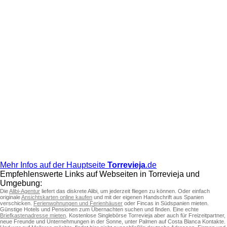
Mehr Infos auf der Hauptseite
Torrevieja
.de
Empfehlenswerte Links auf Webseiten in Torrevieja und
Umgebung:
Die
Alibi-Agentur
liefert das diskrete Alibi, um jederzeit fliegen zu können. Oder einfach
originale
Ansichtskarten online kaufen
und mit der eigenen Handschrift aus Spanien
verschicken.
Ferienwohnungen und Ferienhäuser
oder Fincas in Südspanien mieten.
Günstige Hotels und Pensionen zum Übernachten suchen und finden. Eine echte
Briefkastenadresse mieten
. Kostenlose Singlebörse Torrevieja aber auch für Freizeitpartner,
neue Freunde und Unternehmungen in der Sonne, unter Palmen auf Costa Blanca Kontakte.